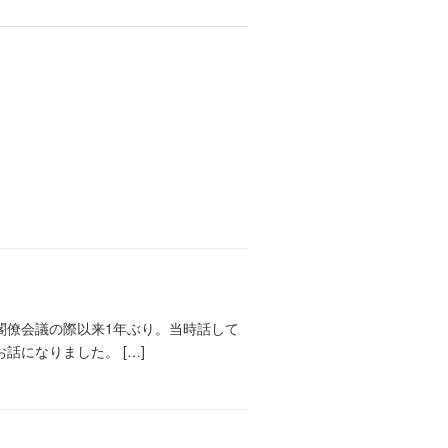
閣僚会議の際以来1年ぶり。当時話して
になりました。 […]