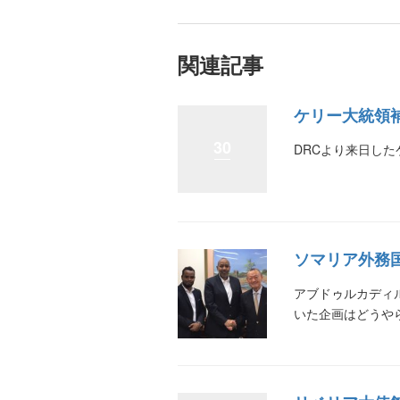
関連記事
ケリー大統領補
30
DRCより来日し
ソマリア外務国
アブドゥルカディ
いた企画はどうや