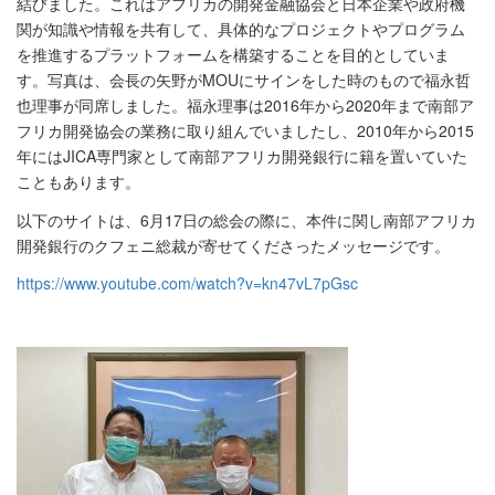
結びました。これはアフリカの開発金融協会と日本企業や政府機
関が知識や情報を共有して、具体的なプロジェクトやプログラム
を推進するプラットフォームを構築することを目的としていま
す。写真は、会長の矢野がMOUにサインをした時のもので福永哲
也理事が同席しました。福永理事は2016年から2020年まで南部ア
フリカ開発協会の業務に取り組んでいましたし、2010年から2015
年にはJICA専門家として南部アフリカ開発銀行に籍を置いていた
こともあります。
以下のサイトは、6月17日の総会の際に、本件に関し南部アフリカ
開発銀行のクフェニ総裁が寄せてくださったメッセージです。
https://www.youtube.com/watch?v=kn47vL7pGsc